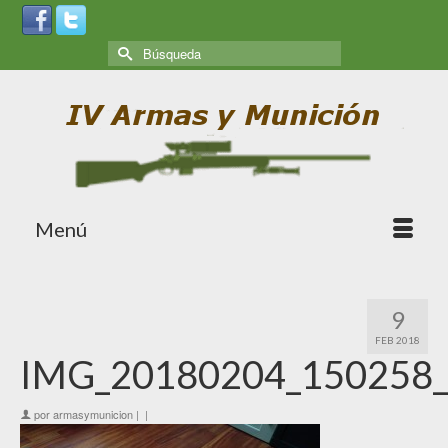
Menú
9
FEB 2018
IMG_20180204_150258
por
armasymunicion
|
|