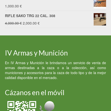
1,000.00
€
RIFLE SAKO TRG 22 CAL. 308
El
El
4,000.00
€
2,000.00
€
precio
precio
original
actual
era:
es:
IV Armas y Munición
4,000.00 €.
2,000.00 €.
En IV Armas y Munición le brindamos un servicio de venta de
armas destinadas a la caza o a la colección, así como
municiones y accesorios para la caza de todo tipo y de la mejor
calidad disponible en el mercado.
Cázanos en el móvil