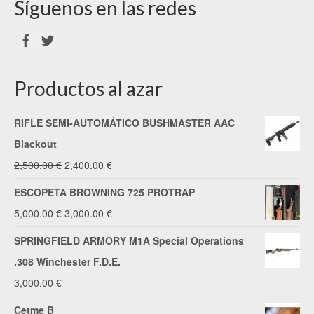
Síguenos en las redes
Productos al azar
RIFLE SEMI-AUTOMÁTICO BUSHMASTER AAC
Blackout
El
El
2,500.00
€
2,400.00
€
precio
precio
ESCOPETA BROWNING 725 PROTRAP
original
actual
El
El
5,000.00
€
3,000.00
€
era:
es:
precio
precio
SPRINGFIELD ARMORY M1A Special Operations
2,500.00 €.
2,400.00 €.
original
actual
.308 Winchester F.D.E.
era:
es:
3,000.00
€
5,000.00 €.
3,000.00 €.
Cetme B