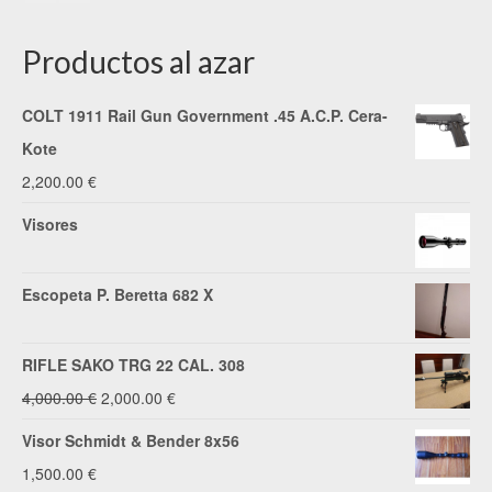
Productos al azar
COLT 1911 Rail Gun Government .45 A.C.P. Cera-
Kote
2,200.00
€
Visores
Escopeta P. Beretta 682 X
RIFLE SAKO TRG 22 CAL. 308
El
El
4,000.00
€
2,000.00
€
precio
precio
Visor Schmidt & Bender 8x56
original
actual
1,500.00
€