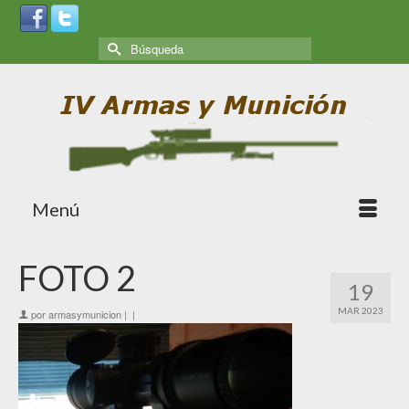
Menú
FOTO 2
19
MAR 2023
por
armasymunicion
|
|