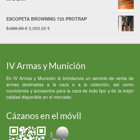
ESCOPETA BROWNING 725 PROTRAP
El
El
5,000.00
€
3,000.00
€
precio
precio
original
actual
era:
es:
IV Armas y Munición
5,000.00 €.
3,000.00 €.
En IV Armas y Munición le brindamos un servicio de venta de
armas destinadas a la caza o a la colección, así como
municiones y accesorios para la caza de todo tipo y de la mejor
calidad disponible en el mercado.
Cázanos en el móvil