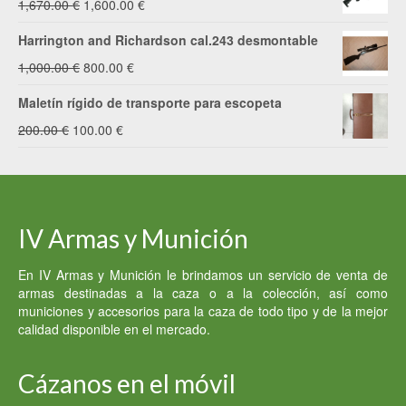
El
El
1,670.00
€
1,600.00
€
precio
precio
Harrington and Richardson cal.243 desmontable
original
actual
El
El
1,000.00
€
800.00
€
era:
es:
precio
precio
Maletín rígido de transporte para escopeta
1,670.00 €.
1,600.00 €.
original
actual
El
El
200.00
€
100.00
€
era:
es:
precio
precio
1,000.00 €.
800.00 €.
original
actual
era:
es:
IV Armas y Munición
200.00 €.
100.00 €.
En IV Armas y Munición le brindamos un servicio de venta de
armas destinadas a la caza o a la colección, así como
municiones y accesorios para la caza de todo tipo y de la mejor
calidad disponible en el mercado.
Cázanos en el móvil