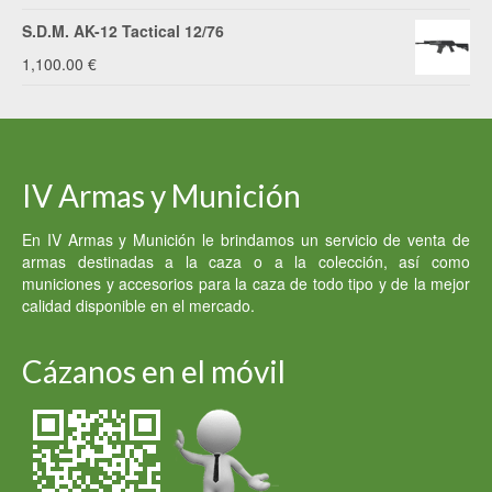
precio
precio
S.D.M. AK-12 Tactical 12/76
original
actual
1,100.00
€
era:
es:
3,200.00 €.
2,900.00 €.
IV Armas y Munición
En IV Armas y Munición le brindamos un servicio de venta de
armas destinadas a la caza o a la colección, así como
municiones y accesorios para la caza de todo tipo y de la mejor
calidad disponible en el mercado.
Cázanos en el móvil