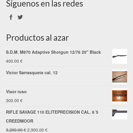
Síguenos en las redes
Productos al azar
S.D.M. M870 Adaptive Shotgun 12/76 20" Black
400.00
€
Victor Sarrasqueta cal. 12
Visor ruso
300.00
€
RIFLE SAVAGE 110 ELITEPRECISION CAL. 6´5
CREEDMOOR
El
El
3,200.00
€
2,900.00
€