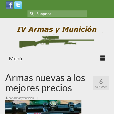
Menú
Armas nuevas a los
6
mejores precios
ABR 2016
por
armasymunicion
|
|