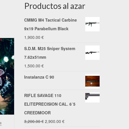
Productos al azar
CMMG M4 Tactical Carbine
9x19 Parabellum Black
1,900.00
€
S.D.M. M25 Sniper System
7.62x51mm
1,500.00
€
Instalanza C 90
RIFLE SAVAGE 110
ELITEPRECISION CAL. 6´5
CREEDMOOR
El
El
3,200.00
€
2,900.00
€
!
Os deseamos unas Felices
Precio de 