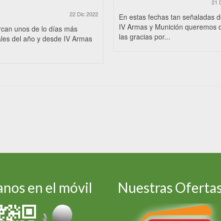
21 
22 Dic 2022
En estas fechas tan señaladas 
IV Armas y Munición queremos 
rcan unos de lo días más
las gracias por...
les del año y desde IV Armas
nos en el móvil
Nuestras Oferta