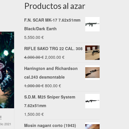
Productos al azar
F.N. SCAR MK-17 7.62x51mm
Black/Dark Earth
5,550.00
€
RIFLE SAKO TRG 22 CAL. 308
El
El
4,000.00
€
2,000.00
€
precio
precio
Harrington and Richardson
original
actual
cal.243 desmontable
era:
es:
El
El
1,000.00
€
800.00
€
4,000.00 €.
2,000.00 €.
precio
precio
S.D.M. M25 Sniper System
original
actual
7.62x51mm
era:
es:
1,500.00
€
!
Os deseamos unas Felices
Precio de 
1,000.00 €.
800.00 €.
Fiestas
Dic 2021
Mosin nagant corto (1943)