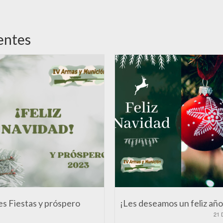
entes
es Fiestas y próspero
¡Les deseamos un feliz año
21 