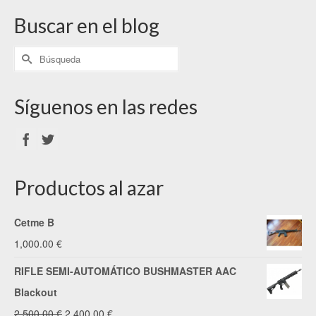
Buscar en el blog
Síguenos en las redes
Productos al azar
Cetme B
1,000.00
€
RIFLE SEMI-AUTOMÁTICO BUSHMASTER AAC
Blackout
El
El
2,500.00
€
2,400.00
€