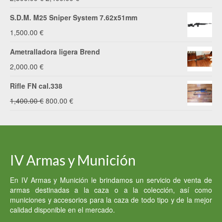
precio
precio
S.D.M. M25 Sniper System 7.62x51mm
original
actual
1,500.00
€
era:
es:
Ametralladora ligera Brend
2,500.00 €.
2,400.00 €.
2,000.00
€
Rifle FN cal.338
El
El
1,400.00
€
800.00
€
precio
precio
original
actual
era:
es:
IV Armas y Munición
1,400.00 €.
800.00 €.
En IV Armas y Munición le brindamos un servicio de venta de
armas destinadas a la caza o a la colección, así como
municiones y accesorios para la caza de todo tipo y de la mejor
calidad disponible en el mercado.