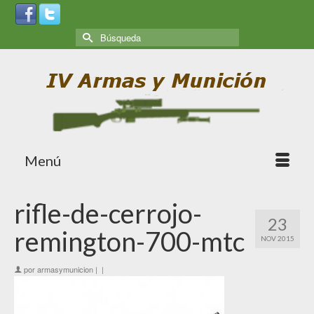
Menú
rifle-de-cerrojo-
23
remington-700-mtc
NOV 2015
por
armasymunicion
|
|