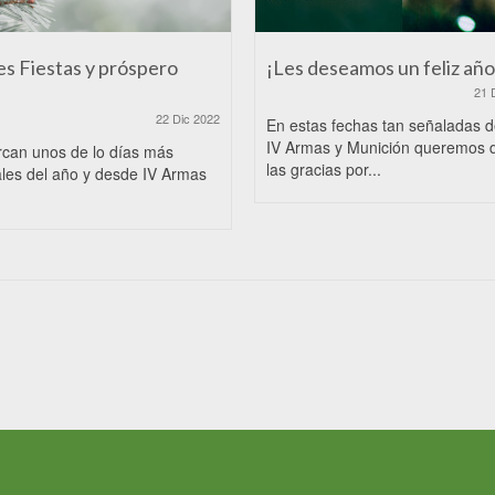
es Fiestas y próspero
¡Les deseamos un feliz año
21 
22 Dic 2022
En estas fechas tan señaladas 
IV Armas y Munición queremos 
rcan unos de lo días más
las gracias por...
les del año y desde IV Armas