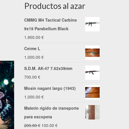
Productos al azar
CMMG M4 Tactical Carbine
9x19 Parabellum Black
1,900.00
€
Cetme L
1,000.00
€
S.D.M. AK-47 7.62x39mm
700.00
€
Mosin nagant largo (1943)
1,000.00
€
Maletín rígido de transporte
para escopeta
El
El
200.00
€
100.00
€