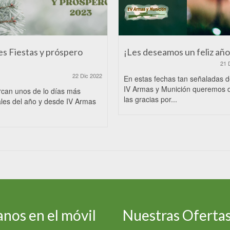
es Fiestas y próspero
¡Les deseamos un feliz año
21 
22 Dic 2022
En estas fechas tan señaladas 
IV Armas y Munición queremos 
rcan unos de lo días más
las gracias por...
les del año y desde IV Armas
nos en el móvil
Nuestras Oferta