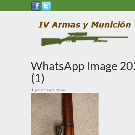
WhatsApp Image 202
(1)
por
armasymunicion
|
|