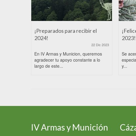
¡Preparados para recibir el
¡Felic
2024!
2023!
22 Dic 2023
En IV Armas y Municion, queremos
Se ace
agradecer tu apoyo constante a lo
especia
largo de este...
y...
IV Armas y Munición
Cáza