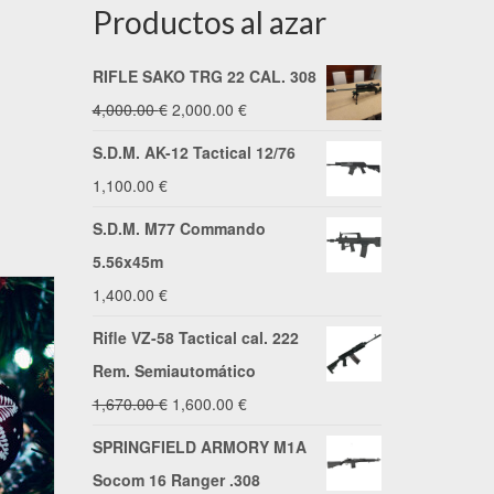
Productos al azar
RIFLE SAKO TRG 22 CAL. 308
El
El
4,000.00
€
2,000.00
€
precio
precio
S.D.M. AK-12 Tactical 12/76
original
actual
1,100.00
€
era:
es:
S.D.M. M77 Commando
4,000.00 €.
2,000.00 €.
5.56x45m
1,400.00
€
Rifle VZ-58 Tactical cal. 222
Rem. Semiautomático
El
El
1,670.00
€
1,600.00
€
precio
precio
SPRINGFIELD ARMORY M1A
original
actual
Socom 16 Ranger .308