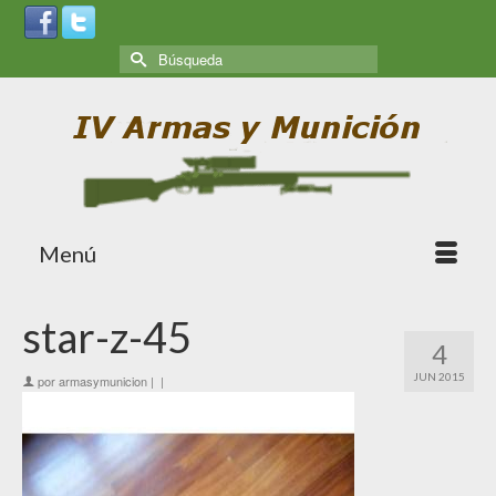
Menú
star-z-45
4
JUN 2015
por
armasymunicion
|
|