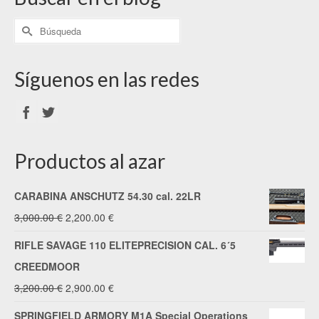
Síguenos en las redes
Productos al azar
CARABINA ANSCHUTZ 54.30 cal. 22LR
El
El
3,000.00
€
2,200.00
€
precio
precio
RIFLE SAVAGE 110 ELITEPRECISION CAL. 6´5
original
actual
CREEDMOOR
era:
es:
El
El
3,200.00
€
2,900.00
€
3,000.00 €.
2,200.00 €.
precio
precio
SPRINGFIELD ARMORY M1A Special Operations