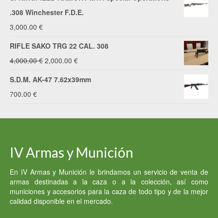
original
actual
.308 Winchester F.D.E.
era:
es:
3,000.00
€
3,200.00 €.
2,900.00 €.
RIFLE SAKO TRG 22 CAL. 308
El
El
4,000.00
€
2,000.00
€
precio
precio
S.D.M. AK-47 7.62x39mm
original
actual
700.00
€
era:
es:
4,000.00 €.
2,000.00 €.
IV Armas y Munición
En IV Armas y Munición le brindamos un servicio de venta de
armas destinadas a la caza o a la colección, así como
municiones y accesorios para la caza de todo tipo y de la mejor
calidad disponible en el mercado.