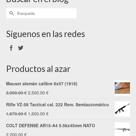
Síguenos en las redes
Productos al azar
Mauser alemán calibre 8x57 (1918)
El
El
3,000.00
€
2,500.00
€
precio
precio
Rifle VZ-58 Tactical cal. 222 Rem. Semiautomático
original
actual
El
El
1,670.00
€
1,600.00
€
era:
es:
precio
precio
COLT DEFENSE AR15-A4 5.56x45mm NATO
3,000.00 €.
2,500.00 €.
original
actual
2,200.00
€