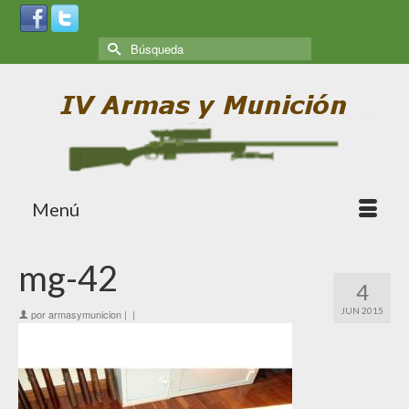
Menú
mg-42
4
JUN 2015
por
armasymunicion
|
|