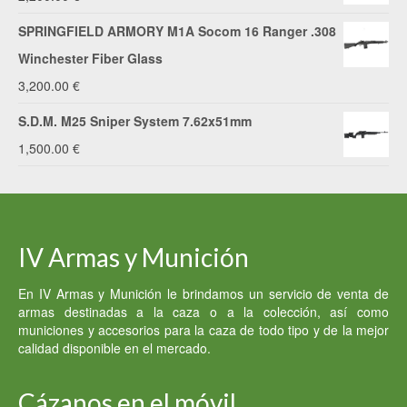
era:
es:
SPRINGFIELD ARMORY M1A Socom 16 Ranger .308
1,670.00 €.
1,600.00 €.
Winchester Fiber Glass
3,200.00
€
S.D.M. M25 Sniper System 7.62x51mm
1,500.00
€
IV Armas y Munición
En IV Armas y Munición le brindamos un servicio de venta de
armas destinadas a la caza o a la colección, así como
municiones y accesorios para la caza de todo tipo y de la mejor
calidad disponible en el mercado.
Cázanos en el móvil