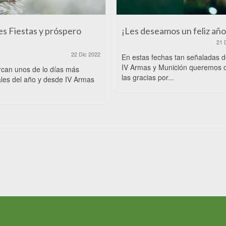
es Fiestas y próspero
¡Les deseamos un feliz año
21 
22 Dic 2022
En estas fechas tan señaladas 
IV Armas y Munición queremos 
rcan unos de lo días más
las gracias por...
les del año y desde IV Armas