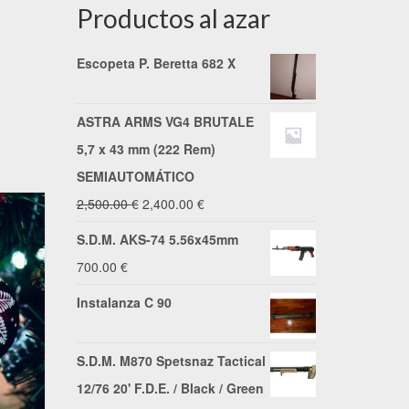
Productos al azar
Escopeta P. Beretta 682 X
ASTRA ARMS VG4 BRUTALE
5,7 x 43 mm (222 Rem)
SEMIAUTOMÁTICO
El
El
2,500.00
€
2,400.00
€
precio
precio
S.D.M. AKS-74 5.56x45mm
original
actual
700.00
€
era:
es:
Instalanza C 90
2,500.00 €.
2,400.00 €.
S.D.M. M870 Spetsnaz Tactical
12/76 20' F.D.E. / Black / Green