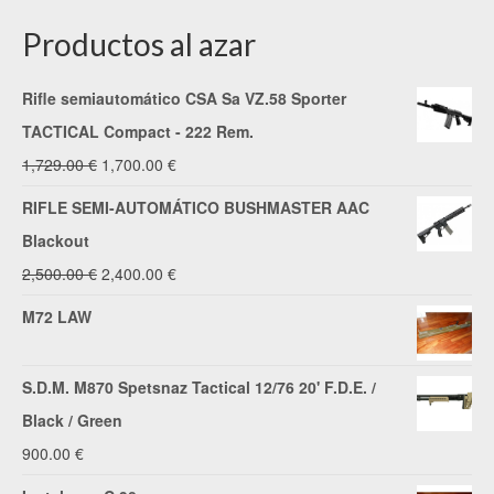
Productos al azar
Rifle semiautomático CSA Sa VZ.58 Sporter
TACTICAL Compact - 222 Rem.
El
El
1,729.00
€
1,700.00
€
precio
precio
RIFLE SEMI-AUTOMÁTICO BUSHMASTER AAC
original
actual
Blackout
era:
es:
El
El
2,500.00
€
2,400.00
€
1,729.00 €.
1,700.00 €.
precio
precio
M72 LAW
original
actual
era:
es:
S.D.M. M870 Spetsnaz Tactical 12/76 20' F.D.E. /
2,500.00 €.
2,400.00 €.
Black / Green
900.00
€