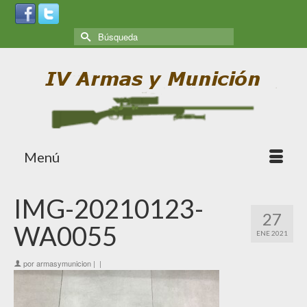
Menú
IMG-20210123-
27
WA0055
ENE 2021
por
armasymunicion
|
|