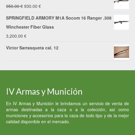
El
El
950.00
€
930.00
€
precio
precio
SPRINGFIELD ARMORY M1A Socom 16 Ranger .308
original
actual
Winchester Fiber Glass
era:
es:
3,200.00
€
950.00 €.
930.00 €.
Victor Sarrasqueta cal. 12
IV Armas y Munición
En IV Armas y Munición le brindamos un servicio de venta de
armas destinadas a la caza o a la colección, así como
municiones y accesorios para la caza de todo tipo y de la mejor
calidad disponible en el mercado.