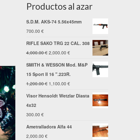
Productos al azar
S.D.M. AKS-74 5.56x45mm
700.00
€
RIFLE SAKO TRG 22 CAL. 308
El
El
4,000.00
€
2,000.00
€
precio
precio
SMITH & WESSON Mod. M&P
original
actual
15 Sport II 16 ".223R.
era:
es:
El
El
1,200.00
€
1,100.00
€
4,000.00 €.
2,000.00 €.
precio
precio
Visor Hensoldt Wetzlar Diasta
original
actual
4x32
era:
es:
300.00
€
1,200.00 €.
1,100.00 €.
Ametralladora Alfa 44
2,000.00
€