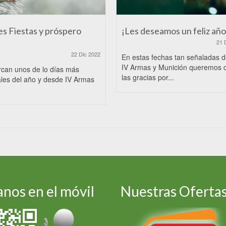
es Fiestas y próspero
¡Les deseamos un feliz año
21 
22 Dic 2022
En estas fechas tan señaladas 
IV Armas y Munición queremos 
rcan unos de lo días más
las gracias por...
les del año y desde IV Armas
nos en el móvil
Nuestras Oferta