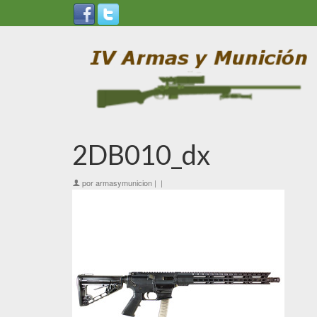
2DB010_dx
por
armasymunicion
|
|