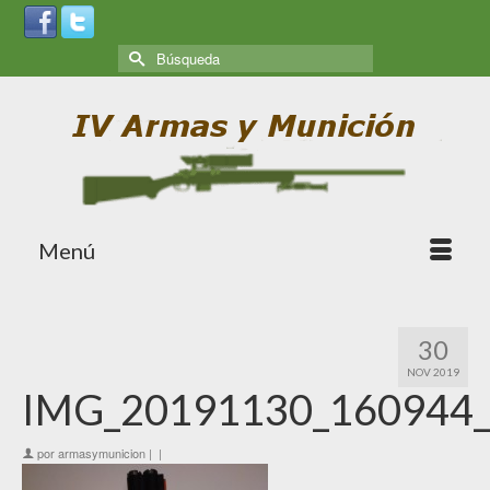
Menú
30
NOV 2019
IMG_20191130_160944
por
armasymunicion
|
|