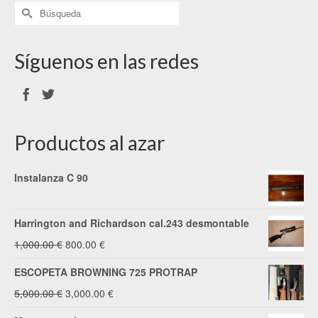
Síguenos en las redes
Productos al azar
Instalanza C 90
Harrington and Richardson cal.243 desmontable
El
El
1,000.00
€
800.00
€
precio
precio
ESCOPETA BROWNING 725 PROTRAP
original
actual
El
El
5,000.00
€
3,000.00
€
era:
es:
precio
precio