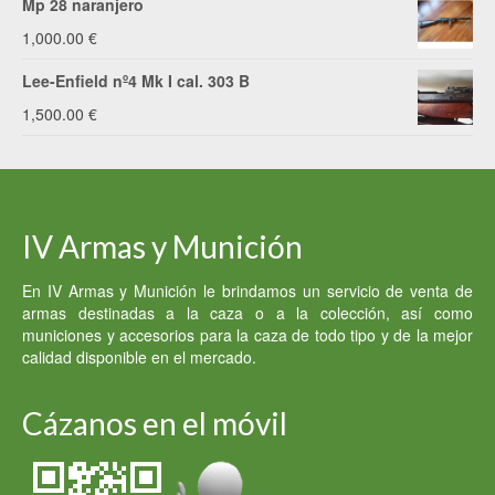
Mp 28 naranjero
1,000.00 €.
800.00 €.
original
actual
1,000.00
€
era:
es:
Lee-Enfield nº4 Mk I cal. 303 B
5,000.00 €.
3,000.00 €.
1,500.00
€
IV Armas y Munición
En IV Armas y Munición le brindamos un servicio de venta de
armas destinadas a la caza o a la colección, así como
municiones y accesorios para la caza de todo tipo y de la mejor
calidad disponible en el mercado.
Cázanos en el móvil