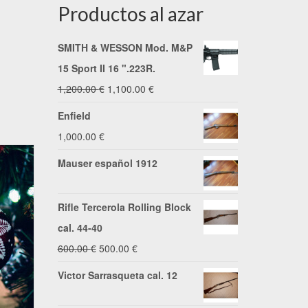
Productos al azar
SMITH & WESSON Mod. M&P
15 Sport II 16 ".223R.
El
El
1,200.00
€
1,100.00
€
precio
precio
Enfield
original
actual
1,000.00
€
era:
es:
Mauser español 1912
1,200.00 €.
1,100.00 €.
Rifle Tercerola Rolling Block
cal. 44-40
El
El
600.00
€
500.00
€
precio
precio
Victor Sarrasqueta cal. 12
original
actual