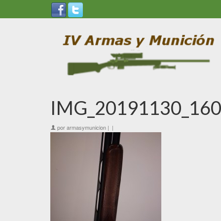
IMG_20191130_160
por
armasymunicion
|
|