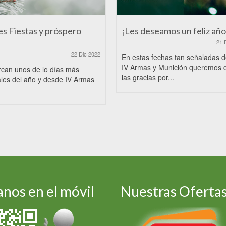
es Fiestas y próspero
¡Les deseamos un feliz año
21 
22 Dic 2022
En estas fechas tan señaladas 
IV Armas y Munición queremos 
rcan unos de lo días más
las gracias por...
les del año y desde IV Armas
nos en el móvil
Nuestras Oferta