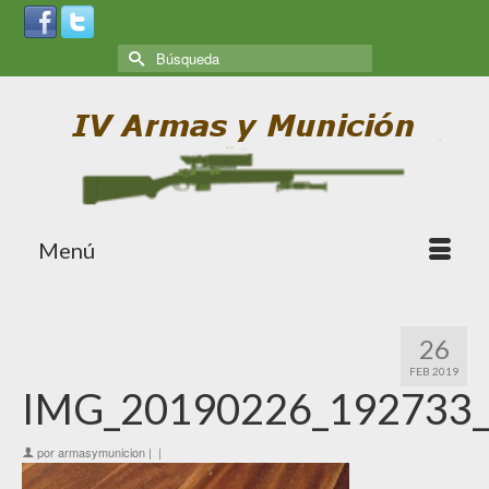
Menú
26
FEB 2019
IMG_20190226_192733
por
armasymunicion
|
|