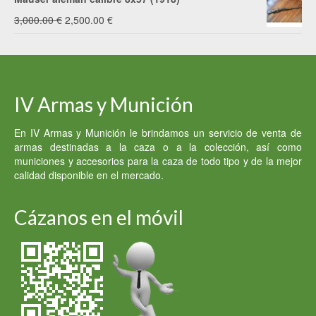
El
El
3,000.00
€
2,500.00
€
precio
precio
original
actual
era:
es:
IV Armas y Munición
3,000.00 €.
2,500.00 €.
En IV Armas y Munición le brindamos un servicio de venta de
armas destinadas a la caza o a la colección, así como
municiones y accesorios para la caza de todo tipo y de la mejor
calidad disponible en el mercado.
Cázanos en el móvil