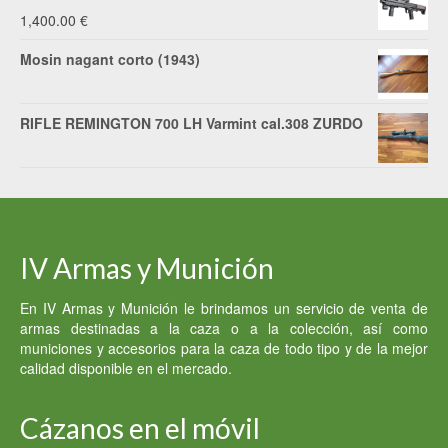
5,000.00 €.
3,000.00 €.
original
actual
1,400.00
€
era:
es:
Mosin nagant corto (1943)
1,200.00 €.
1,100.00 €.
RIFLE REMINGTON 700 LH Varmint cal.308 ZURDO
IV Armas y Munición
En IV Armas y Munición le brindamos un servicio de venta de
armas destinadas a la caza o a la colección, así como
municiones y accesorios para la caza de todo tipo y de la mejor
calidad disponible en el mercado.
Cázanos en el móvil