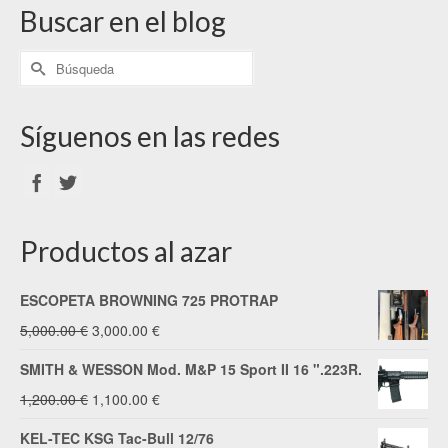
Buscar en el blog
Síguenos en las redes
Productos al azar
ESCOPETA BROWNING 725 PROTRAP
El
El
5,000.00
€
3,000.00
€
precio
precio
SMITH & WESSON Mod. M&P 15 Sport II 16 ".223R.
original
actual
El
El
1,200.00
€
1,100.00
€
era:
es:
precio
precio
KEL-TEC KSG Tac-Bull 12/76