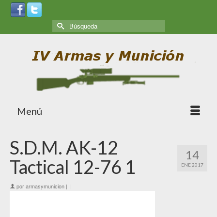
Menú
S.D.M. AK-12
14
Tactical 12-76 1
ENE 2017
por
armasymunicion
|
|