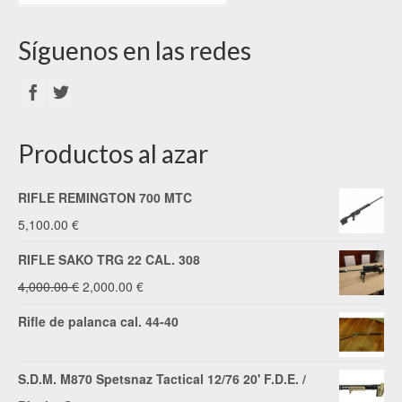
Síguenos en las redes
Productos al azar
RIFLE REMINGTON 700 MTC
5,100.00
€
RIFLE SAKO TRG 22 CAL. 308
El
El
4,000.00
€
2,000.00
€
precio
precio
Rifle de palanca cal. 44-40
original
actual
era:
es:
S.D.M. M870 Spetsnaz Tactical 12/76 20' F.D.E. /
4,000.00 €.
2,000.00 €.