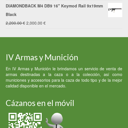
DIAMONDBACK M4 DB9 16" Keymod Rail 9x19mm
Black
El
El
2,200.00
€
2,000.00
€
precio
precio
original
actual
era:
es:
IV Armas y Munición
2,200.00 €.
2,000.00 €.
En IV Armas y Munición le brindamos un servicio de venta de
armas destinadas a la caza o a la colección, así como
municiones y accesorios para la caza de todo tipo y de la mejor
calidad disponible en el mercado.
Cázanos en el móvil