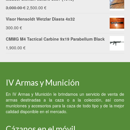
El
El
3,000.00
€
2,500.00
€
precio
precio
Visor Hensoldt Wetzlar Diasta 4x32
original
actual
300.00
€
era:
es:
CMMG M4 Tactical Carbine 9x19 Parabellum Black
3,000.00 €.
2,500.00 €.
1,900.00
€
IV Armas y Munición
En IV Armas y Munición le brindamos un servicio de venta de
armas destinadas a la caza o a la colección, así como
municiones y accesorios para la caza de todo tipo y de la mejor
calidad disponible en el mercado.
Cázanos en el móvil