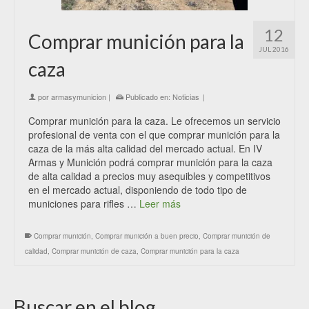
12
Comprar munición para la
JUL 2016
caza
por
armasymunicion
|
Publicado en:
Noticias
|
Comprar munición para la caza. Le ofrecemos un servicio
profesional de venta con el que comprar munición para la
caza de la más alta calidad del mercado actual. En IV
Armas y Munición podrá comprar munición para la caza
de alta calidad a precios muy asequibles y competitivos
en el mercado actual, disponiendo de todo tipo de
municiones para rifles …
Leer más
Comprar munición
,
Comprar munición a buen precio
,
Comprar munición de
calidad
,
Comprar munición de caza
,
Comprar munición para la caza
Buscar en el blog