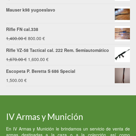
Mauser k98 yugoeslavo
Rifle FN cal.338
El
El
1,400.00
€
800.00
€
precio
precio
Rifle VZ-58 Tactical cal. 222 Rem. Semiautomático
original
actual
El
El
1,670.00
€
1,600.00
€
era:
es:
precio
precio
Escopeta P. Beretta S 686 Special
1,400.00 €.
800.00 €.
original
actual
1,500.00
€
era:
es:
1,670.00 €.
1,600.00 €.
IV Armas y Munición
En IV Armas y Munición le brindamos un servicio de venta de
armas destinadas a la caza o a la colección, así como