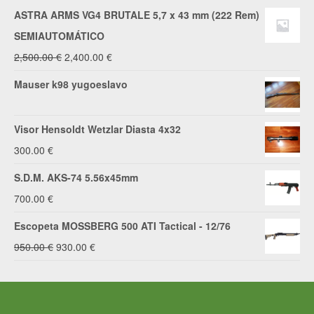
ASTRA ARMS VG4 BRUTALE 5,7 x 43 mm (222 Rem)
SEMIAUTOMÁTICO
El
El
2,500.00
€
2,400.00
€
precio
precio
Mauser k98 yugoeslavo
original
actual
era:
es:
Visor Hensoldt Wetzlar Diasta 4x32
2,500.00 €.
2,400.00 €.
300.00
€
S.D.M. AKS-74 5.56x45mm
700.00
€
Escopeta MOSSBERG 500 ATI Tactical - 12/76
El
El
950.00
€
930.00
€
precio
precio
original
actual
era:
es: