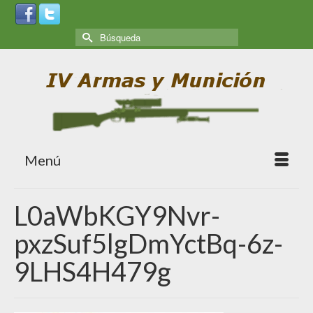
Menú
L0aWbKGY9Nvr-
pxzSuf5lgDmYctBq-6z-
9LHS4H479g