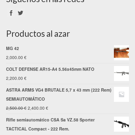
Productos al azar
MG 42
2,000.00
€
COLT DEFENSE AR15-A4 5.56x45mm NATO
2,200.00
€
ASTRA ARMS VG4 BRUTALE 5,7 x 43 mm (222 Rem)
SEMIAUTOMÁTICO
El
El
2,500.00
€
2,400.00
€
precio
precio
Rifle semiautomático CSA Sa VZ.58 Sporter
original
actual
TACTICAL Compact - 222 Rem.
era:
es: