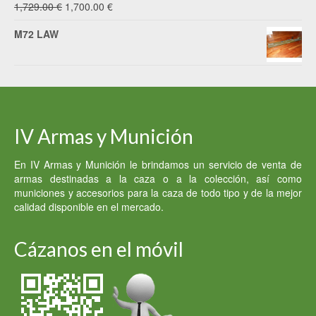
El
El
1,729.00
€
1,700.00
€
2,500.00 €.
2,400.00 €.
precio
precio
M72 LAW
original
actual
era:
es:
1,729.00 €.
1,700.00 €.
IV Armas y Munición
En IV Armas y Munición le brindamos un servicio de venta de
armas destinadas a la caza o a la colección, así como
municiones y accesorios para la caza de todo tipo y de la mejor
calidad disponible en el mercado.
Cázanos en el móvil