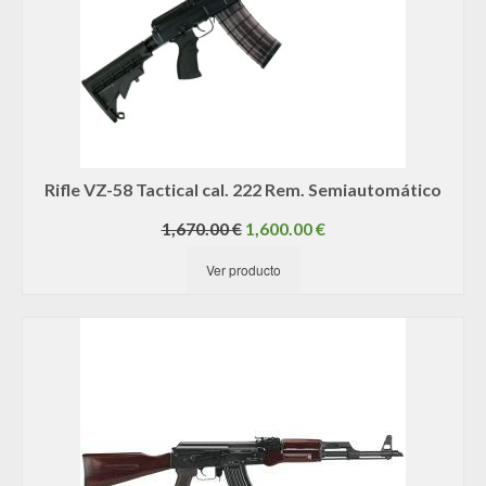
Rifle VZ-58 Tactical cal. 222 Rem. Semiautomático
El
El
1,670.00
€
1,600.00
€
precio
precio
Ver producto
original
actual
era:
es:
1,670.00 €.
1,600.00 €.