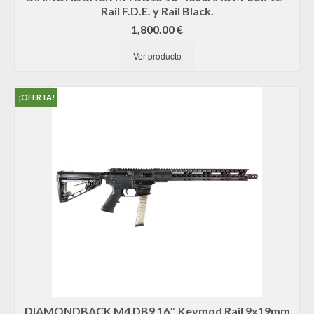
Rail F.D.E. y Rail Black.
1,800.00
€
Ver producto
¡OFERTA!
DIAMONDBACK M4 DB9 16″ Keymod Rail 9x19mm