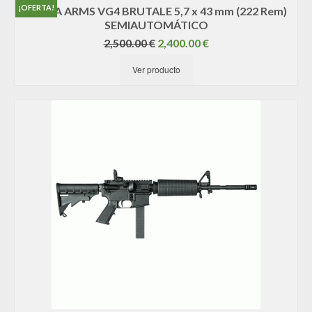
¡OFERTA!
ASTRA ARMS VG4 BRUTALE 5,7 x 43 mm (222 Rem)
SEMIAUTOMÁTICO
El
El
2,500.00
€
2,400.00
€
precio
precio
Ver producto
original
actual
era:
es:
2,500.00 €.
2,400.00 €.