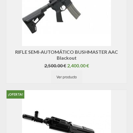
RIFLE SEMI-AUTOMÁTICO BUSHMASTER AAC
Blackout
El
El
2,500.00
€
2,400.00
€
precio
precio
Ver producto
original
actual
era:
es:
2,500.00 €.
2,400.00 €.
¡OFERTA!