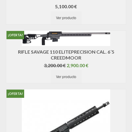
5,100.00
€
Ver producto
¡OFERTA!
RIFLE SAVAGE 110 ELITEPRECISION CAL. 6´5
CREEDMOOR
El
El
3,200.00
€
2,900.00
€
precio
precio
Ver producto
original
actual
era:
es:
3,200.00 €.
2,900.00 €.
¡OFERTA!