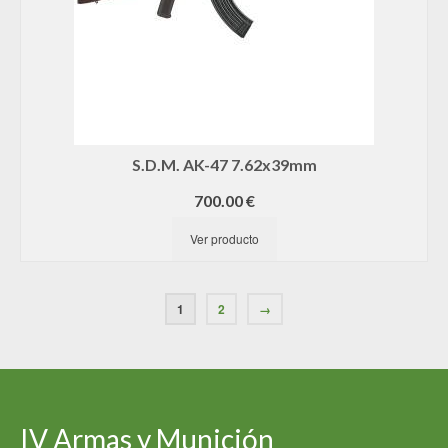
S.D.M. AK-47 7.62x39mm
700.00
€
Ver producto
1
2
→
IV Armas y Munición