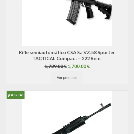
Rifle semiautomático CSA Sa VZ.58 Sporter
TACTICAL Compact – 222 Rem.
El
El
1,729.00
€
1,700.00
€
precio
precio
Ver producto
original
actual
era:
es:
1,729.00 €.
1,700.00 €.
¡OFERTA!