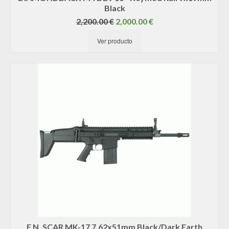
Black
El
El
2,200.00
€
2,000.00
€
precio
precio
Ver producto
original
actual
era:
es:
2,200.00 €.
2,000.00 €.
F.N. SCAR MK-17 7.62x51mm Black/Dark Earth